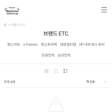
홈
브랜드 ETC.
브랜드 ETC.
컴스마트
x-Pointer
영신프라텍
대현멀티탭
HP 네트워크 장비
강원전자
삼성전자
전체
0
개