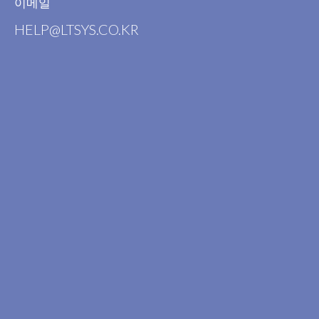
이메일
HELP@LTSYS.CO.KR