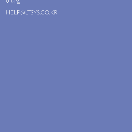
이메일
HELP@LTSYS.CO.KR