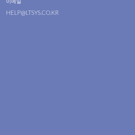
이메일
HELP@LTSYS.CO.KR