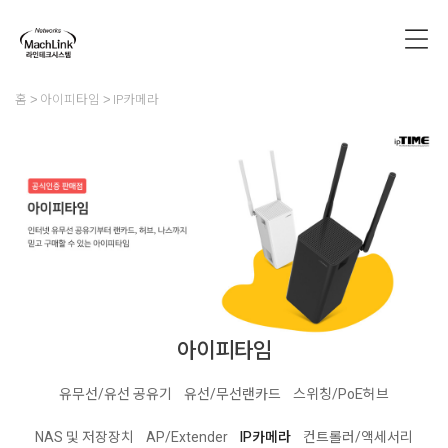
홈
아이피타임
IP카메라
아이피타임
유무선/유선 공유기
유선/무선랜카드
스위칭/PoE허브
NAS 및 저장장치
AP/Extender
IP카메라
컨트롤러/액세서리